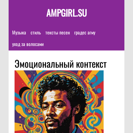
AMPGIRL.SU
Музыка
стиль
тексты песен
градес агму
уход за волосами
Эмоциональный контекст