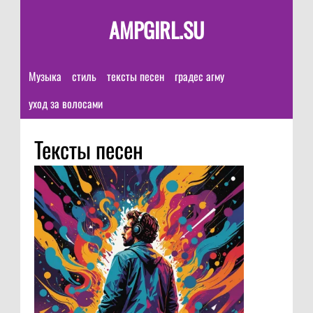
AMPGIRL.SU
Музыка
стиль
тексты песен
градес агму
уход за волосами
Тексты песен