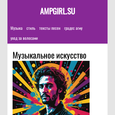
AMPGIRL.SU
Музыка
стиль
тексты песен
градес агму
уход за волосами
Музыкальное искусство