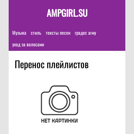
AMPGIRL.SU
Музыка
стиль
тексты песен
градес агму
уход за волосами
Перенос плейлистов