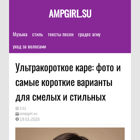
AMPGIRL.SU
Музыка
стиль
тексты песен
градес агму
уход за волосами
Ультракороткое каре: фото и
самые короткие варианты
для смелых и стильных
131
ampgirl.su
19-01-2026